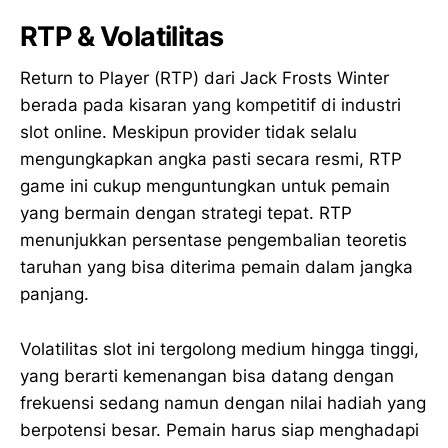
RTP & Volatilitas
Return to Player (RTP) dari Jack Frosts Winter
berada pada kisaran yang kompetitif di industri
slot online. Meskipun provider tidak selalu
mengungkapkan angka pasti secara resmi, RTP
game ini cukup menguntungkan untuk pemain
yang bermain dengan strategi tepat. RTP
menunjukkan persentase pengembalian teoretis
taruhan yang bisa diterima pemain dalam jangka
panjang.
Volatilitas slot ini tergolong medium hingga tinggi,
yang berarti kemenangan bisa datang dengan
frekuensi sedang namun dengan nilai hadiah yang
berpotensi besar. Pemain harus siap menghadapi