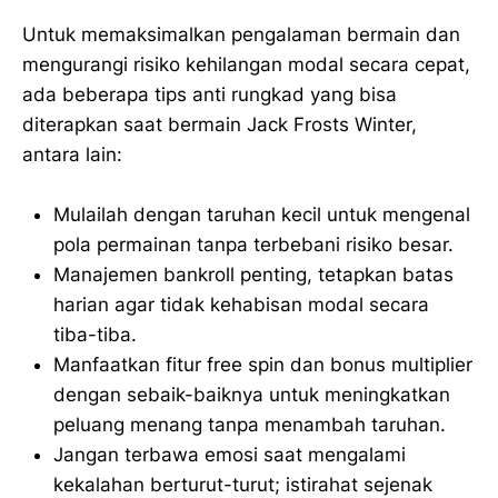
Untuk memaksimalkan pengalaman bermain dan
mengurangi risiko kehilangan modal secara cepat,
ada beberapa tips anti rungkad yang bisa
diterapkan saat bermain Jack Frosts Winter,
antara lain:
Mulailah dengan taruhan kecil untuk mengenal
pola permainan tanpa terbebani risiko besar.
Manajemen bankroll penting, tetapkan batas
harian agar tidak kehabisan modal secara
tiba-tiba.
Manfaatkan fitur free spin dan bonus multiplier
dengan sebaik-baiknya untuk meningkatkan
peluang menang tanpa menambah taruhan.
Jangan terbawa emosi saat mengalami
kekalahan berturut-turut; istirahat sejenak