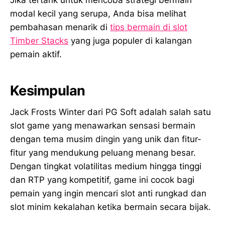
modal kecil yang serupa, Anda bisa melihat
pembahasan menarik di
tips bermain di slot
Timber Stacks
yang juga populer di kalangan
pemain aktif.
Kesimpulan
Jack Frosts Winter dari PG Soft adalah salah satu
slot game yang menawarkan sensasi bermain
dengan tema musim dingin yang unik dan fitur-
fitur yang mendukung peluang menang besar.
Dengan tingkat volatilitas medium hingga tinggi
dan RTP yang kompetitif, game ini cocok bagi
pemain yang ingin mencari slot anti rungkad dan
slot minim kekalahan ketika bermain secara bijak.