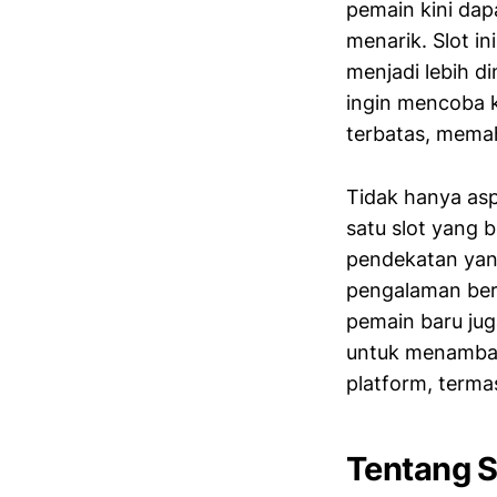
pemain kini da
menarik. Slot 
menjadi lebih d
ingin mencoba 
terbatas, mema
Tidak hanya as
satu slot yang b
pendekatan yan
pengalaman berm
pemain baru ju
untuk menambah 
platform, terma
Tentang 