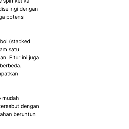
 spin ketika
diselingi dengan
ga potensi
bol (stacked
am satu
. Fitur ini juga
berbeda.
apatkan
up mudah
tersebut dengan
lahan beruntun