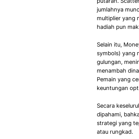
putaran. Scatte
jumlahnya muncul
multiplier yang
hadiah pun maki
Selain itu, Mon
symbols) yang 
gulungan, menin
menambah dinam
Pemain yang ce
keuntungan opt
Secara keselur
dipahami, bahk
strategi yang 
atau rungkad.