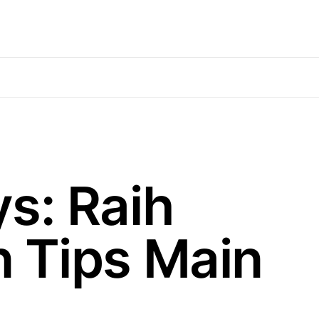
s: Raih
 Tips Main