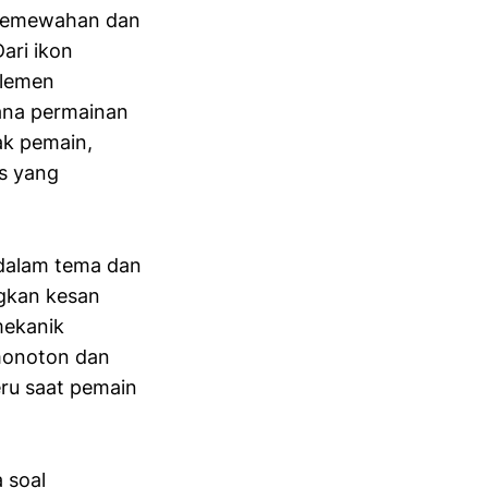
 kemewahan dan
ari ikon
elemen
ana permainan
ak pemain,
s yang
 dalam tema dan
gkan kesan
mekanik
monoton dan
eru saat pemain
 soal