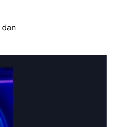
u
 dan