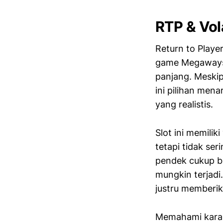
RTP & Vola
Return to Playe
game Megaways,
panjang. Meskip
ini pilihan me
yang realistis.
Slot ini memili
tetapi tidak seri
pendek cukup be
mungkin terjadi.
justru memberi
Memahami karak