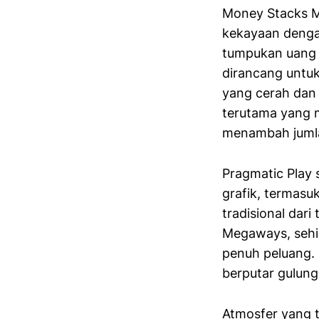
Money Stacks M
kekayaan dengan
tumpukan uang h
dirancang untu
yang cerah dan
terutama yang 
menambah jumla
Pragmatic Play 
grafik, termas
tradisional dar
Megaways, sehi
penuh peluang. 
berputar gulung
Atmosfer yang 