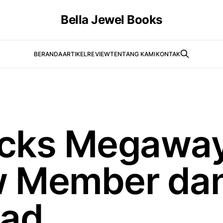
Bella Jewel Books
BERANDA
ARTIKEL
REVIEW
TENTANG KAMI
KONTAK
cks Megaway
 Member dan
kad