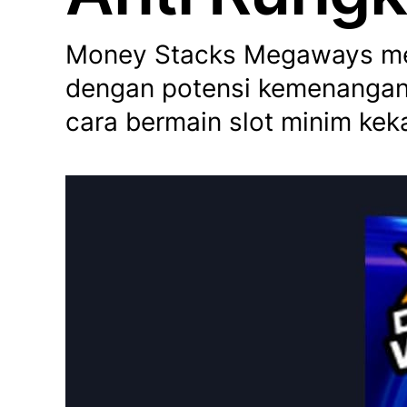
Money Stacks Megaways men
dengan potensi kemenangan 
cara bermain slot minim keka