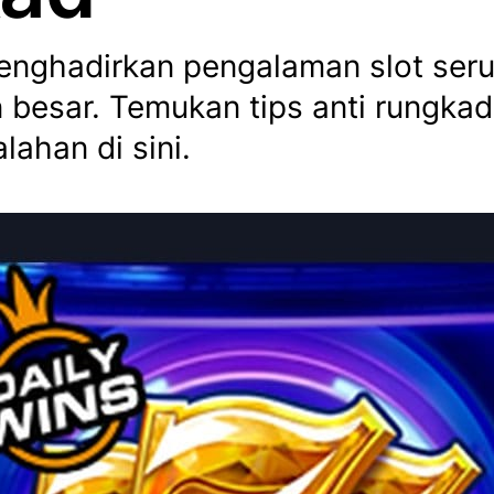
ghadirkan pengalaman slot ser
besar. Temukan tips anti rungkad
lahan di sini.