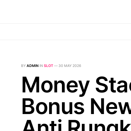
BY
ADMIN
IN
SLOT
—
30 MAY 2026
Money Sta
Bonus New
Anti Rung