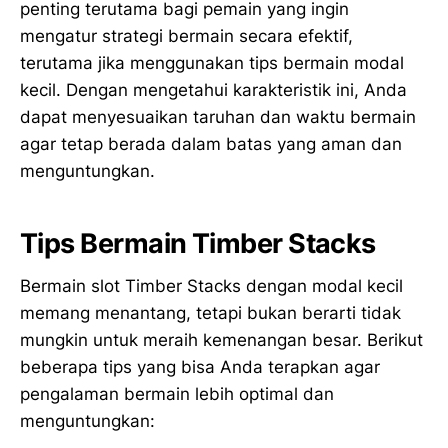
penting terutama bagi pemain yang ingin
mengatur strategi bermain secara efektif,
terutama jika menggunakan tips bermain modal
kecil. Dengan mengetahui karakteristik ini, Anda
dapat menyesuaikan taruhan dan waktu bermain
agar tetap berada dalam batas yang aman dan
menguntungkan.
Tips Bermain Timber Stacks
Bermain slot Timber Stacks dengan modal kecil
memang menantang, tetapi bukan berarti tidak
mungkin untuk meraih kemenangan besar. Berikut
beberapa tips yang bisa Anda terapkan agar
pengalaman bermain lebih optimal dan
menguntungkan: