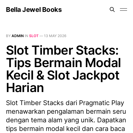
Bella Jewel Books
BY
ADMIN
IN
SLOT
—
13 MAY 2026
Slot Timber Stacks:
Tips Bermain Modal
Kecil & Slot Jackpot
Harian
Slot Timber Stacks dari Pragmatic Play
menawarkan pengalaman bermain seru
dengan tema alam yang unik. Dapatkan
tips bermain modal kecil dan cara baca