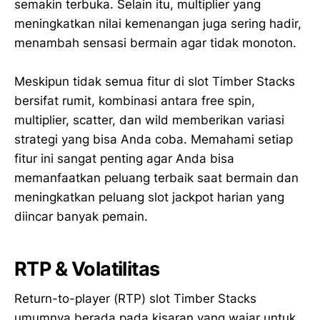
semakin terbuka. Selain itu, multiplier yang
meningkatkan nilai kemenangan juga sering hadir,
menambah sensasi bermain agar tidak monoton.
Meskipun tidak semua fitur di slot Timber Stacks
bersifat rumit, kombinasi antara free spin,
multiplier, scatter, dan wild memberikan variasi
strategi yang bisa Anda coba. Memahami setiap
fitur ini sangat penting agar Anda bisa
memanfaatkan peluang terbaik saat bermain dan
meningkatkan peluang slot jackpot harian yang
diincar banyak pemain.
RTP & Volatilitas
Return-to-player (RTP) slot Timber Stacks
umumnya berada pada kisaran yang wajar untuk