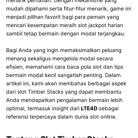
menarik perhatian. Dengan mekanisme yang
mudah dipahami serta fitur-fitur menarik, game ini
menjadi pilihan favorit bagi para pemain yang
mencari kesempatan meraih slot jackpot harian
sambil tetap bermain dengan modal terjangkau.
Bagi Anda yang ingin memaksimalkan peluang
menang sekaligus mengelola modal secara
efisien, memahami cara baca pola slot dan tips
bermain modal kecil sangatlah penting. Dalam
artikel ini, kami akan membahas berbagai aspek
dari slot Timber Stacks yang dapat membantu
Anda mendapatkan pengalaman bermain lebih
optimal, termasuk insight dari
LTE4D
sebagai
referensi terpercaya dalam dunia slot online.