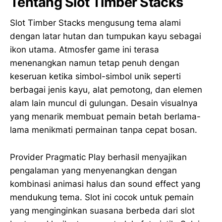
Tentang Slot Timber Stacks
Slot Timber Stacks mengusung tema alami
dengan latar hutan dan tumpukan kayu sebagai
ikon utama. Atmosfer game ini terasa
menenangkan namun tetap penuh dengan
keseruan ketika simbol-simbol unik seperti
berbagai jenis kayu, alat pemotong, dan elemen
alam lain muncul di gulungan. Desain visualnya
yang menarik membuat pemain betah berlama-
lama menikmati permainan tanpa cepat bosan.
Provider Pragmatic Play berhasil menyajikan
pengalaman yang menyenangkan dengan
kombinasi animasi halus dan sound effect yang
mendukung tema. Slot ini cocok untuk pemain
yang menginginkan suasana berbeda dari slot