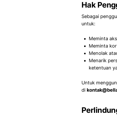
Hak Peng
Sebagai penggun
untuk:
Meminta akse
Meminta kore
Menolak atau
Menarik pers
ketentuan ya
Untuk mengguna
di
kontak@bell
Perlindun