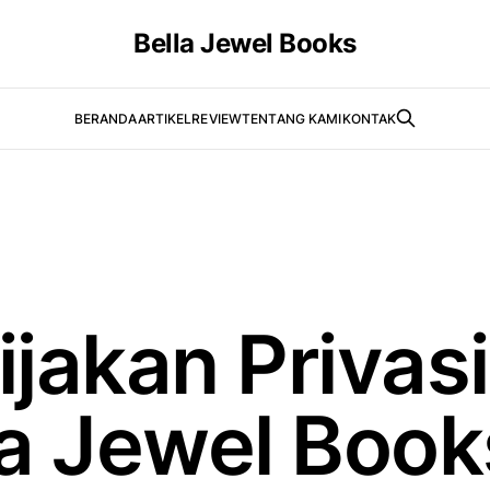
Bella Jewel Books
BERANDA
ARTIKEL
REVIEW
TENTANG KAMI
KONTAK
ijakan Privasi
la Jewel Book