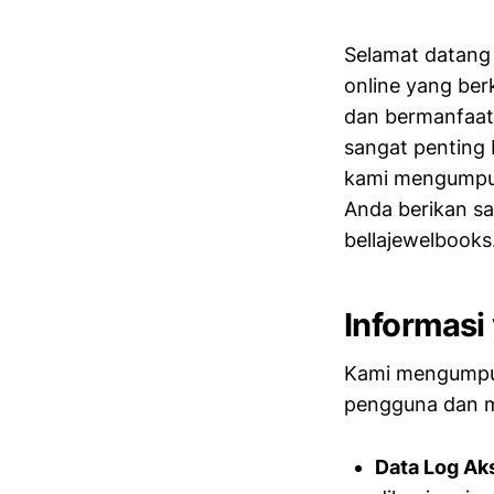
Selamat datang
online yang be
dan bermanfaat 
sangat penting 
kami mengumpul
Anda berikan sa
bellajewelbooks
Informasi
Kami mengumpul
pengguna dan me
Data Log Ak