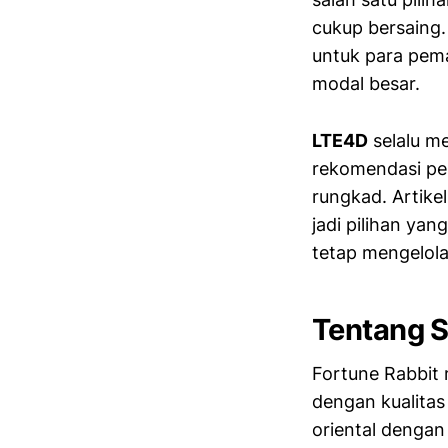
cukup bersaing
untuk para pem
modal besar.
LTE4D
selalu m
rekomendasi per
rungkad. Artike
jadi pilihan ya
tetap mengelola
Tentang S
Fortune Rabbit
dengan kualitas
oriental dengan