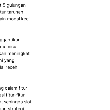
t 5 gulungan
tur taruhan
ain modal kecil
nggantikan
g memicu
 akan meningkat
ni yang
al receh
g dalam fitur
 fitur-fitur
, sehingga slot
gan strategi