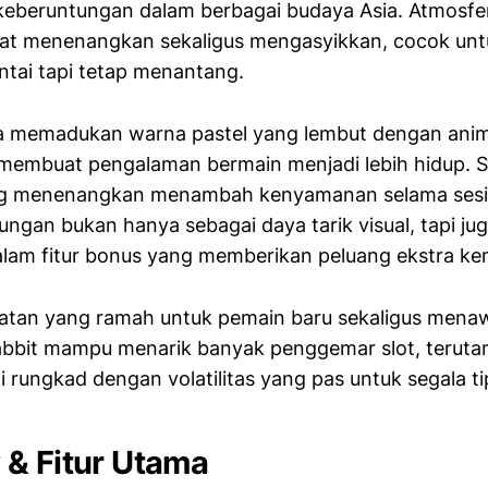
 keberuntungan dalam berbagai budaya Asia. Atmosfe
gat menenangkan sekaligus mengasyikkan, cocok un
antai tapi tetap menantang.
ya memadukan warna pastel yang lembut dengan anim
 membuat pengalaman bermain menjadi lebih hidup. Se
ng menenangkan menambah kenyamanan selama sesi
tungan bukan hanya sebagai daya tarik visual, tapi ju
alam fitur bonus yang memberikan peluang ekstra k
tan yang ramah untuk pemain baru sekaligus menaw
Rabbit mampu menarik banyak penggemar slot, terut
ti rungkad dengan volatilitas yang pas untuk segala t
& Fitur Utama