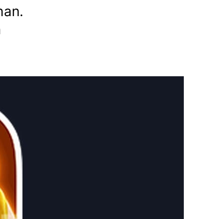
han.
n