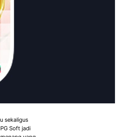
u sekaligus
PG Soft jadi
g menang yang