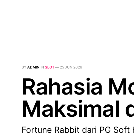
BY
ADMIN
IN
SLOT
—
25 JUN 2026
Rahasia M
Maksimal d
Fortune Rabbit dari PG Soft