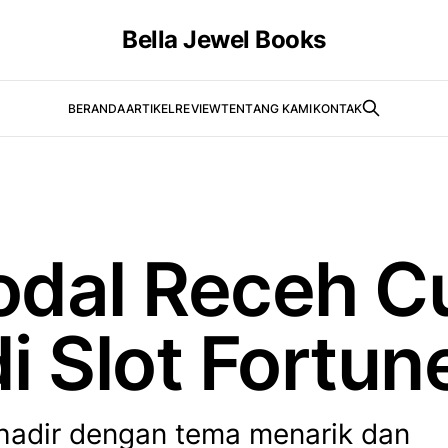
Bella Jewel Books
BERANDA
ARTIKEL
REVIEW
TENTANG KAMI
KONTAK
odal Receh C
i Slot Fortun
 hadir dengan tema menarik dan