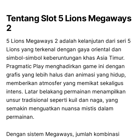
Tentang Slot 5 Lions Megaways
2
5 Lions Megaways 2 adalah kelanjutan dari seri 5
Lions yang terkenal dengan gaya oriental dan
simbol-simbol keberuntungan khas Asia Timur.
Pragmatic Play menghadirkan game ini dengan
grafis yang lebih halus dan animasi yang hidup,
memberikan atmosfer yang memikat sekaligus
intens. Latar belakang permainan menampilkan
unsur tradisional seperti kuil dan naga, yang
semakin menguatkan nuansa mistis dalam
permainan.
Dengan sistem Megaways, jumlah kombinasi