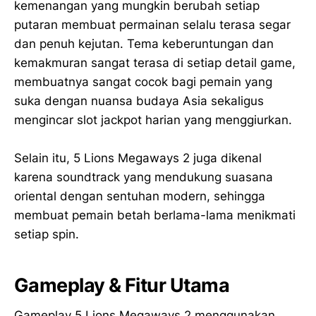
kemenangan yang mungkin berubah setiap
putaran membuat permainan selalu terasa segar
dan penuh kejutan. Tema keberuntungan dan
kemakmuran sangat terasa di setiap detail game,
membuatnya sangat cocok bagi pemain yang
suka dengan nuansa budaya Asia sekaligus
mengincar slot jackpot harian yang menggiurkan.
Selain itu, 5 Lions Megaways 2 juga dikenal
karena soundtrack yang mendukung suasana
oriental dengan sentuhan modern, sehingga
membuat pemain betah berlama-lama menikmati
setiap spin.
Gameplay & Fitur Utama
Gameplay 5 Lions Megaways 2 menggunakan