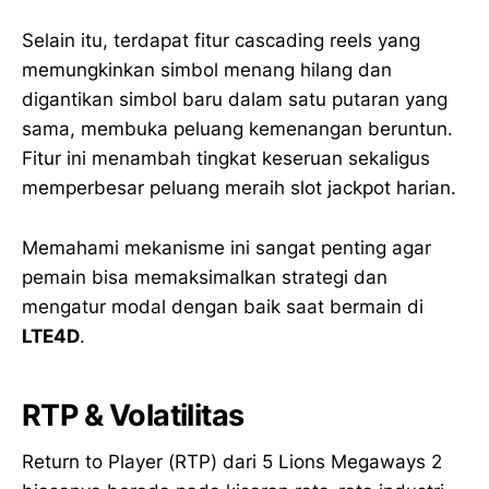
Selain itu, terdapat fitur cascading reels yang
memungkinkan simbol menang hilang dan
digantikan simbol baru dalam satu putaran yang
sama, membuka peluang kemenangan beruntun.
Fitur ini menambah tingkat keseruan sekaligus
memperbesar peluang meraih slot jackpot harian.
Memahami mekanisme ini sangat penting agar
pemain bisa memaksimalkan strategi dan
mengatur modal dengan baik saat bermain di
LTE4D
.
RTP & Volatilitas
Return to Player (RTP) dari 5 Lions Megaways 2