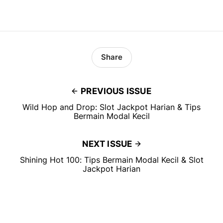
Share
PREVIOUS ISSUE
Wild Hop and Drop: Slot Jackpot Harian & Tips
Bermain Modal Kecil
NEXT ISSUE
Shining Hot 100: Tips Bermain Modal Kecil & Slot
Jackpot Harian