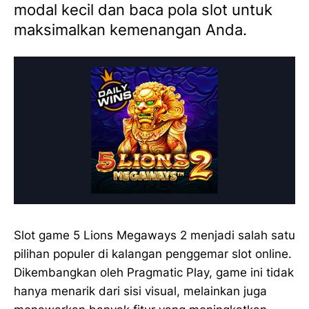
modal kecil dan baca pola slot untuk
maksimalkan kemenangan Anda.
Slot game 5 Lions Megaways 2 menjadi salah satu
pilihan populer di kalangan penggemar slot online.
Dikembangkan oleh Pragmatic Play, game ini tidak
hanya menarik dari sisi visual, melainkan juga