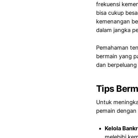
frekuensi kemen
bisa cukup besar
kemenangan bes
dalam jangka p
Pemahaman tent
bermain yang pa
dan berpeluang 
Tips Ber
Untuk meningka
pemain dengan m
Kelola Bankr
melebihi kem