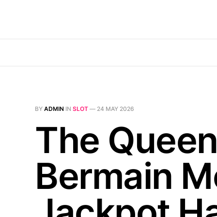
BY
ADMIN
IN
SLOT
—
24 MAY 2026
The Queen
Bermain Mo
Jackpot Ha