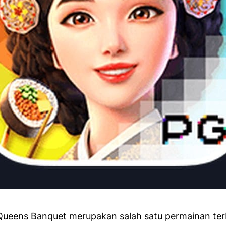
Queens Banquet merupakan salah satu permainan ter