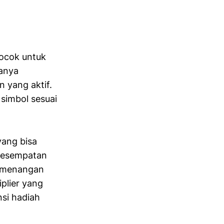
ocok untuk
anya
 yang aktif.
simbol sesuai
yang bisa
 kesempatan
kemenangan
plier yang
si hadiah