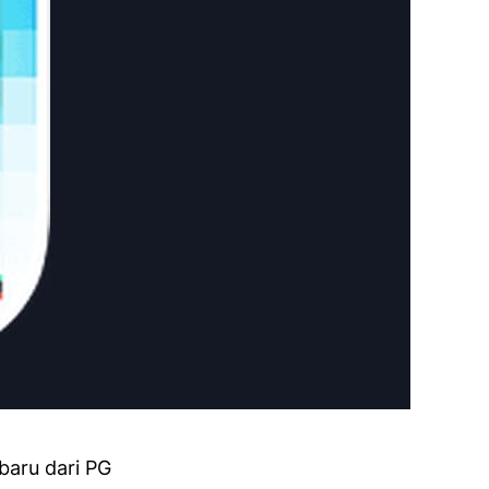
baru dari PG