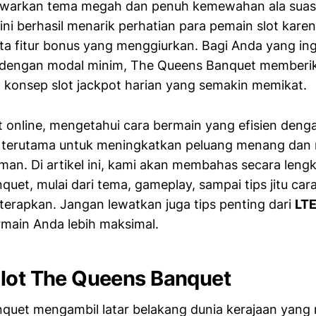
warkan tema megah dan penuh kemewahan ala suas
ini berhasil menarik perhatian para pemain slot kare
ta fitur bonus yang menggiurkan. Bagi Anda yang i
dengan modal minim, The Queens Banquet memberi
konsep slot jackpot harian yang semakin memikat.
t online, mengetahui cara bermain yang efisien deng
, terutama untuk meningkatkan peluang menang dan
aman. Di artikel ini, kami akan membahas secara len
uet, mulai dari tema, gameplay, sampai tips jitu cara
terapkan. Jangan lewatkan juga tips penting dari
LT
main Anda lebih maksimal.
lot The Queens Banquet
quet mengambil latar belakang dunia kerajaan yan