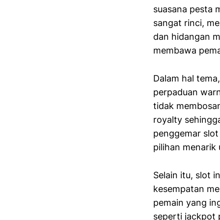
suasana pesta m
sangat rinci, m
dan hidangan m
membawa pemain
Dalam hal tema
perpaduan warn
tidak membosank
royalty sehingg
penggemar slot 
pilihan menarik
Selain itu, slot
kesempatan mena
pemain yang in
seperti jackpot 