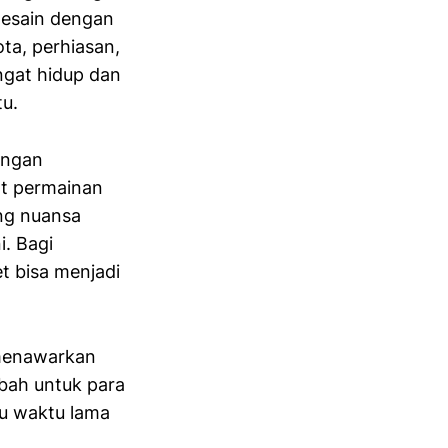
desain dengan
ta, perhiasan,
ngat hidup dan
u.
engan
t permainan
ung nuansa
. Bagi
t bisa menjadi
g menawarkan
mbah untuk para
u waktu lama