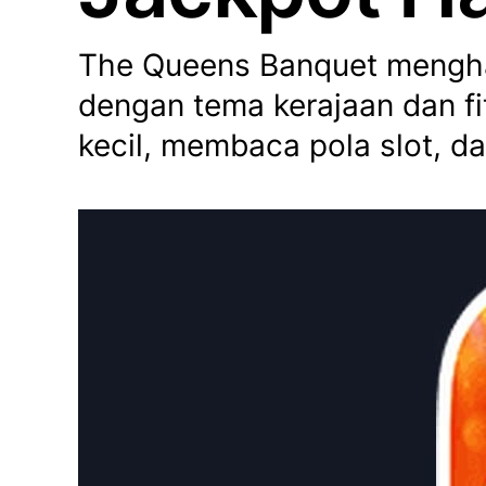
The Queens Banquet mengha
dengan tema kerajaan dan fi
kecil, membaca pola slot, da