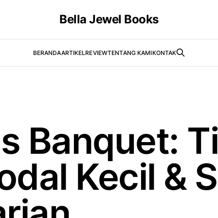
Bella Jewel Books
BERANDA
ARTIKEL
REVIEW
TENTANG KAMI
KONTAK
s Banquet: T
dal Kecil & S
rian