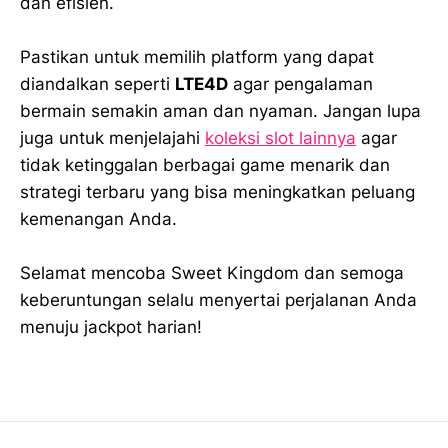
dan efisien.
Pastikan untuk memilih platform yang dapat
diandalkan seperti
LTE4D
agar pengalaman
bermain semakin aman dan nyaman. Jangan lupa
juga untuk menjelajahi
koleksi slot lainnya
agar
tidak ketinggalan berbagai game menarik dan
strategi terbaru yang bisa meningkatkan peluang
kemenangan Anda.
Selamat mencoba Sweet Kingdom dan semoga
keberuntungan selalu menyertai perjalanan Anda
menuju jackpot harian!