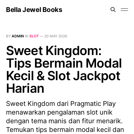
Bella Jewel Books
BY
ADMIN
IN
SLOT
—
20 MAY 2026
Sweet Kingdom:
Tips Bermain Modal
Kecil & Slot Jackpot
Harian
Sweet Kingdom dari Pragmatic Play
menawarkan pengalaman slot unik
dengan tema manis dan fitur menarik.
Temukan tips bermain modal kecil dan