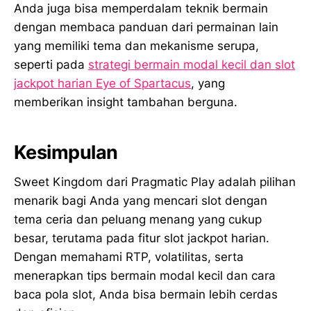
Anda juga bisa memperdalam teknik bermain
dengan membaca panduan dari permainan lain
yang memiliki tema dan mekanisme serupa,
seperti pada
strategi bermain modal kecil dan slot
jackpot harian Eye of Spartacus
, yang
memberikan insight tambahan berguna.
Kesimpulan
Sweet Kingdom dari Pragmatic Play adalah pilihan
menarik bagi Anda yang mencari slot dengan
tema ceria dan peluang menang yang cukup
besar, terutama pada fitur slot jackpot harian.
Dengan memahami RTP, volatilitas, serta
menerapkan tips bermain modal kecil dan cara
baca pola slot, Anda bisa bermain lebih cerdas