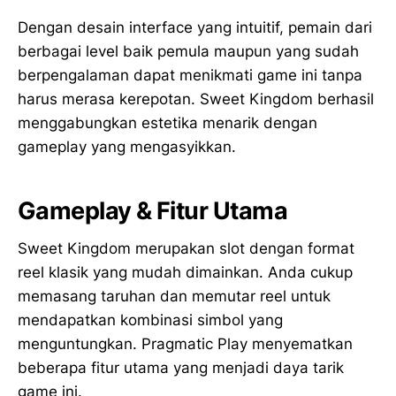
Dengan desain interface yang intuitif, pemain dari
berbagai level baik pemula maupun yang sudah
berpengalaman dapat menikmati game ini tanpa
harus merasa kerepotan. Sweet Kingdom berhasil
menggabungkan estetika menarik dengan
gameplay yang mengasyikkan.
Gameplay & Fitur Utama
Sweet Kingdom merupakan slot dengan format
reel klasik yang mudah dimainkan. Anda cukup
memasang taruhan dan memutar reel untuk
mendapatkan kombinasi simbol yang
menguntungkan. Pragmatic Play menyematkan
beberapa fitur utama yang menjadi daya tarik
game ini.