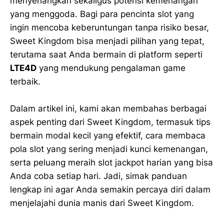
menyenangkan sekaligus potensi kemenangan
yang menggoda. Bagi para pencinta slot yang
ingin mencoba keberuntungan tanpa risiko besar,
Sweet Kingdom bisa menjadi pilihan yang tepat,
terutama saat Anda bermain di platform seperti
LTE4D
yang mendukung pengalaman game
terbaik.
Dalam artikel ini, kami akan membahas berbagai
aspek penting dari Sweet Kingdom, termasuk tips
bermain modal kecil yang efektif, cara membaca
pola slot yang sering menjadi kunci kemenangan,
serta peluang meraih slot jackpot harian yang bisa
Anda coba setiap hari. Jadi, simak panduan
lengkap ini agar Anda semakin percaya diri dalam
menjelajahi dunia manis dari Sweet Kingdom.