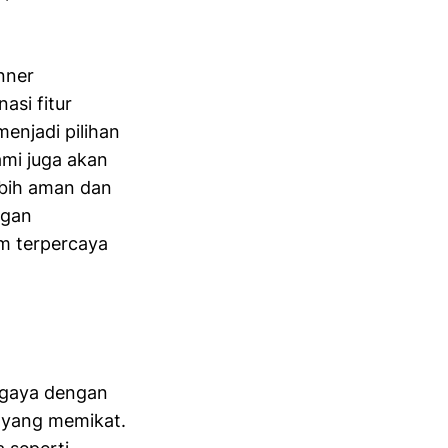
nner
asi fitur
njadi pilihan
kami juga akan
ebih aman dan
ngan
m terpercaya
 gaya dengan
l yang memikat.