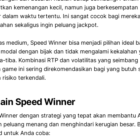
tkan kemenangan kecil, namun juga berkesempatan 
r dalam waktu tertentu. Ini sangat cocok bagi merek
lahan sekaligus ingin peluang jackpot.
tas medium, Speed Winner bisa menjadi pilihan ideal 
 modal dengan bijak dan tidak mengalami kekalahan y
ba-tiba. Kombinasi RTP dan volatilitas yang seimbang 
game ini sering direkomendasikan bagi yang butuh s
risiko terkendali.
ain Speed Winner
Winner dengan strategi yang tepat akan membantu 
 peluang menang dan menghindari kerugian besar. B
ad untuk Anda coba: