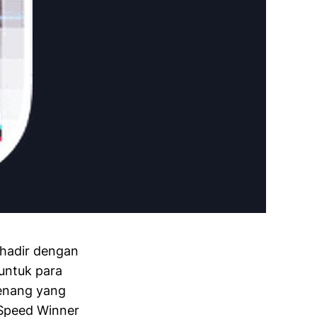
 hadir dengan
untuk para
menang yang
 Speed Winner