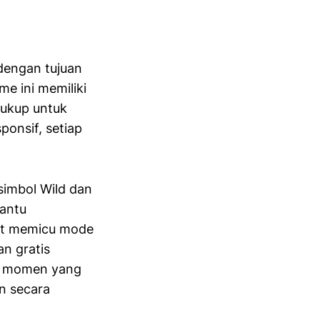
dengan tujuan
e ini memiliki
cukup untuk
onsif, setiap
simbol Wild dan
bantu
at memicu mode
n gratis
adi momen yang
n secara