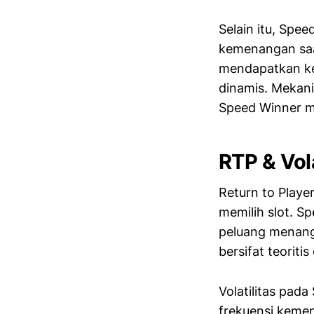
Selain itu, Spe
kemenangan saat 
mendapatkan ke
dinamis. Mekan
Speed Winner me
RTP & Vola
Return to Playe
memilih slot. S
peluang menang
bersifat teoriti
Volatilitas pad
frekuensi keme