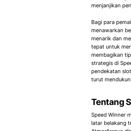
menjanjikan pe
Bagi para pema
menawarkan bebe
menarik dan me
tepat untuk meng
membagikan tip
strategis di Sp
pendekatan slot
turut mendukun
Tentang S
Speed Winner m
latar belakang 