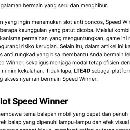
ngalaman bermain yang seru dan menghibur.
in yang ingin menemukan slot anti boncos, Speed Wi
rapa keunggulan yang patut dicoba. Melalui kombin
kanisme permainan yang menguntungkan, game ini me
urangi risiko kerugian. Selain itu, dalam artikel ini 
s anti rungkad yang bisa membantu Anda bermain l
eed Winner, sekaligus menjaga modal tetap efisien de
 minim kekalahan. Tidak lupa,
LTE4D
sebagai platfor
g akses nyaman bermain Speed Winner.
lot Speed Winner
embawa tema balapan mobil yang cepat dan penuh
trek balap yang dipenuhi lampu-lampu dan efek visua