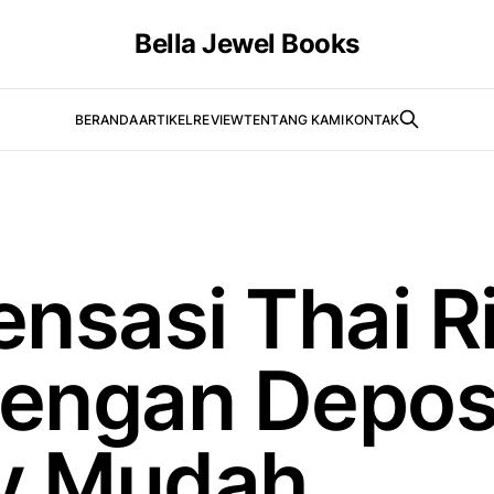
Bella Jewel Books
BERANDA
ARTIKEL
REVIEW
TENTANG KAMI
KONTAK
nsasi Thai R
engan Depos
y Mudah