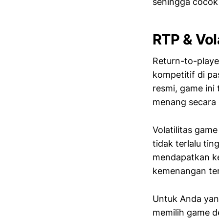
sehingga cocok
RTP & Vola
Return-to-play
kompetitif di pa
resmi, game ini
menang secara 
Volatilitas game
tidak terlalu t
mendapatkan kem
kemenangan terb
Untuk Anda yang
memilih game de