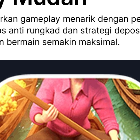
rkan gameplay menarik dengan p
s anti rungkad dan strategi depos
 bermain semakin maksimal.