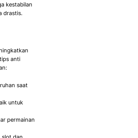
a kestabilan
 drastis.
ningkatkan
ips anti
an:
aruhan saat
aik untuk
gar permainan
 slot dan