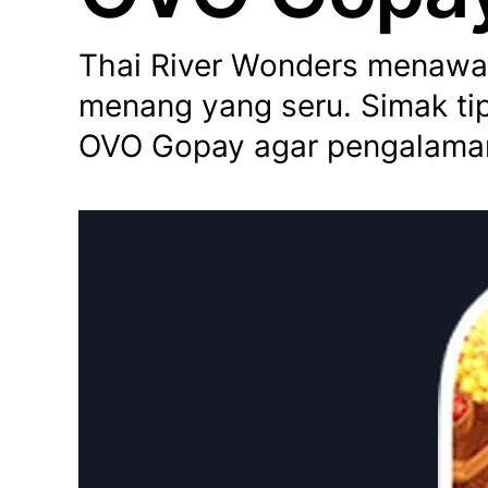
Thai River Wonders menawa
menang yang seru. Simak tip
OVO Gopay agar pengalaman