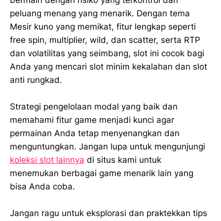
peluang menang yang menarik. Dengan tema
Mesir kuno yang memikat, fitur lengkap seperti
free spin, multiplier, wild, dan scatter, serta RTP
dan volatilitas yang seimbang, slot ini cocok bagi
Anda yang mencari slot minim kekalahan dan slot
anti rungkad.
Strategi pengelolaan modal yang baik dan
memahami fitur game menjadi kunci agar
permainan Anda tetap menyenangkan dan
menguntungkan. Jangan lupa untuk mengunjungi
koleksi slot lainnya
di situs kami untuk
menemukan berbagai game menarik lain yang
bisa Anda coba.
Jangan ragu untuk eksplorasi dan praktekkan tips