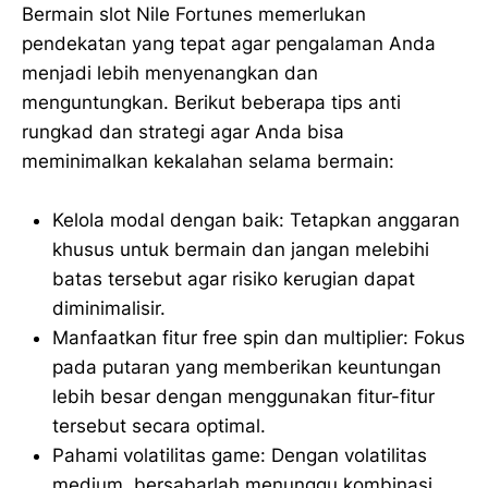
Bermain slot Nile Fortunes memerlukan
pendekatan yang tepat agar pengalaman Anda
menjadi lebih menyenangkan dan
menguntungkan. Berikut beberapa tips anti
rungkad dan strategi agar Anda bisa
meminimalkan kekalahan selama bermain:
Kelola modal dengan baik: Tetapkan anggaran
khusus untuk bermain dan jangan melebihi
batas tersebut agar risiko kerugian dapat
diminimalisir.
Manfaatkan fitur free spin dan multiplier: Fokus
pada putaran yang memberikan keuntungan
lebih besar dengan menggunakan fitur-fitur
tersebut secara optimal.
Pahami volatilitas game: Dengan volatilitas
medium, bersabarlah menunggu kombinasi