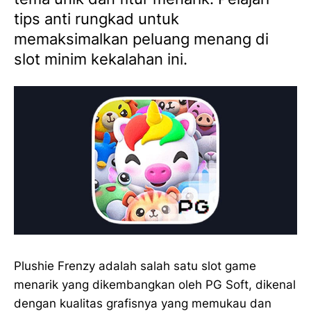
tips anti rungkad untuk
memaksimalkan peluang menang di
slot minim kekalahan ini.
Plushie Frenzy adalah salah satu slot game
menarik yang dikembangkan oleh PG Soft, dikenal
dengan kualitas grafisnya yang memukau dan