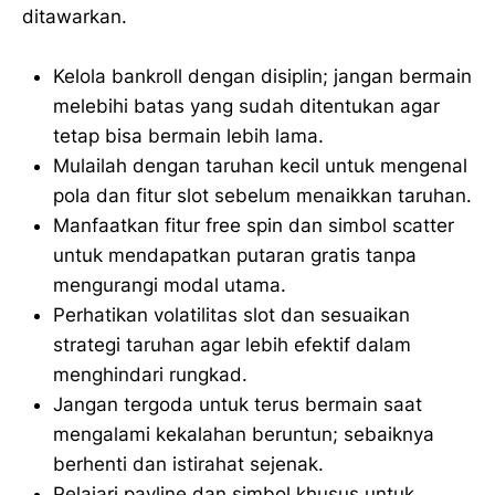
ditawarkan.
Kelola bankroll dengan disiplin; jangan bermain
melebihi batas yang sudah ditentukan agar
tetap bisa bermain lebih lama.
Mulailah dengan taruhan kecil untuk mengenal
pola dan fitur slot sebelum menaikkan taruhan.
Manfaatkan fitur free spin dan simbol scatter
untuk mendapatkan putaran gratis tanpa
mengurangi modal utama.
Perhatikan volatilitas slot dan sesuaikan
strategi taruhan agar lebih efektif dalam
menghindari rungkad.
Jangan tergoda untuk terus bermain saat
mengalami kekalahan beruntun; sebaiknya
berhenti dan istirahat sejenak.
Pelajari payline dan simbol khusus untuk