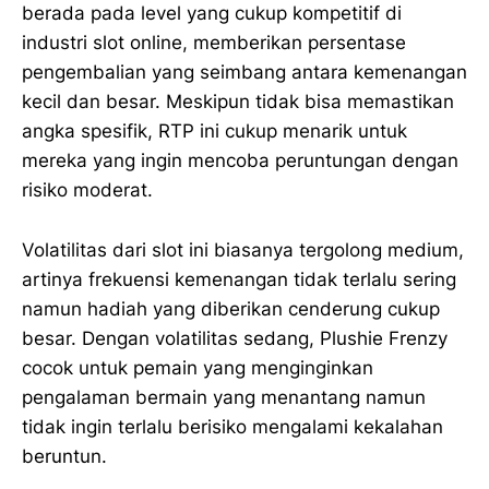
berada pada level yang cukup kompetitif di
industri slot online, memberikan persentase
pengembalian yang seimbang antara kemenangan
kecil dan besar. Meskipun tidak bisa memastikan
angka spesifik, RTP ini cukup menarik untuk
mereka yang ingin mencoba peruntungan dengan
risiko moderat.
Volatilitas dari slot ini biasanya tergolong medium,
artinya frekuensi kemenangan tidak terlalu sering
namun hadiah yang diberikan cenderung cukup
besar. Dengan volatilitas sedang, Plushie Frenzy
cocok untuk pemain yang menginginkan
pengalaman bermain yang menantang namun
tidak ingin terlalu berisiko mengalami kekalahan
beruntun.