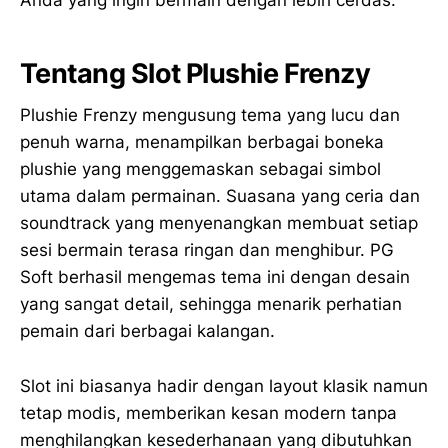
Anda yang ingin bermain dengan lebih cerdas.
Tentang Slot Plushie Frenzy
Plushie Frenzy mengusung tema yang lucu dan
penuh warna, menampilkan berbagai boneka
plushie yang menggemaskan sebagai simbol
utama dalam permainan. Suasana yang ceria dan
soundtrack yang menyenangkan membuat setiap
sesi bermain terasa ringan dan menghibur. PG
Soft berhasil mengemas tema ini dengan desain
yang sangat detail, sehingga menarik perhatian
pemain dari berbagai kalangan.
Slot ini biasanya hadir dengan layout klasik namun
tetap modis, memberikan kesan modern tanpa
menghilangkan kesederhanaan yang dibutuhkan