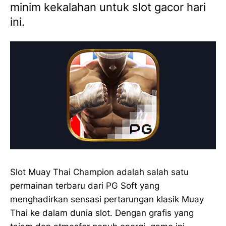
minim kekalahan untuk slot gacor hari
ini.
Slot Muay Thai Champion adalah salah satu
permainan terbaru dari PG Soft yang
menghadirkan sensasi pertarungan klasik Muay
Thai ke dalam dunia slot. Dengan grafis yang