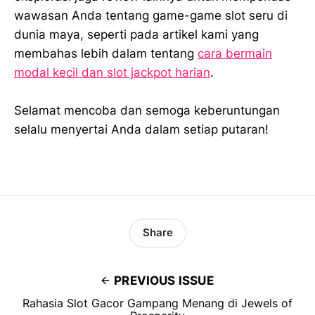
wawasan Anda tentang game-game slot seru di
dunia maya, seperti pada artikel kami yang
membahas lebih dalam tentang
cara bermain
modal kecil dan slot jackpot harian
.
Selamat mencoba dan semoga keberuntungan
selalu menyertai Anda dalam setiap putaran!
Share
PREVIOUS ISSUE
Rahasia Slot Gacor Gampang Menang di Jewels of