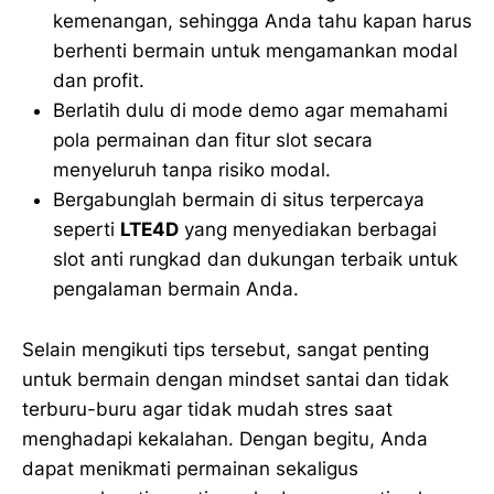
kemenangan, sehingga Anda tahu kapan harus
berhenti bermain untuk mengamankan modal
dan profit.
Berlatih dulu di mode demo agar memahami
pola permainan dan fitur slot secara
menyeluruh tanpa risiko modal.
Bergabunglah bermain di situs terpercaya
seperti
LTE4D
yang menyediakan berbagai
slot anti rungkad dan dukungan terbaik untuk
pengalaman bermain Anda.
Selain mengikuti tips tersebut, sangat penting
untuk bermain dengan mindset santai dan tidak
terburu-buru agar tidak mudah stres saat
menghadapi kekalahan. Dengan begitu, Anda
dapat menikmati permainan sekaligus