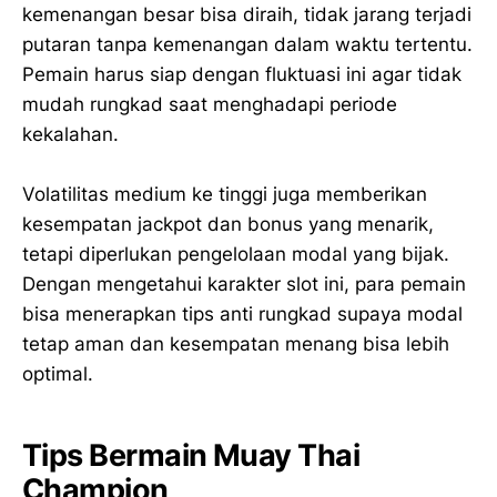
kemenangan besar bisa diraih, tidak jarang terjadi
putaran tanpa kemenangan dalam waktu tertentu.
Pemain harus siap dengan fluktuasi ini agar tidak
mudah rungkad saat menghadapi periode
kekalahan.
Volatilitas medium ke tinggi juga memberikan
kesempatan jackpot dan bonus yang menarik,
tetapi diperlukan pengelolaan modal yang bijak.
Dengan mengetahui karakter slot ini, para pemain
bisa menerapkan tips anti rungkad supaya modal
tetap aman dan kesempatan menang bisa lebih
optimal.
Tips Bermain Muay Thai
Champion