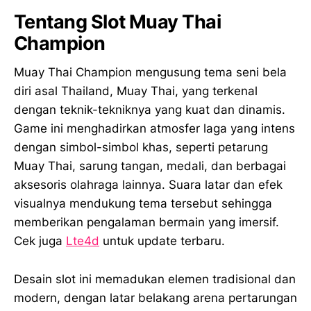
Tentang Slot Muay Thai
Champion
Muay Thai Champion mengusung tema seni bela
diri asal Thailand, Muay Thai, yang terkenal
dengan teknik-tekniknya yang kuat dan dinamis.
Game ini menghadirkan atmosfer laga yang intens
dengan simbol-simbol khas, seperti petarung
Muay Thai, sarung tangan, medali, dan berbagai
aksesoris olahraga lainnya. Suara latar dan efek
visualnya mendukung tema tersebut sehingga
memberikan pengalaman bermain yang imersif.
Cek juga
Lte4d
untuk update terbaru.
Desain slot ini memadukan elemen tradisional dan
modern, dengan latar belakang arena pertarungan