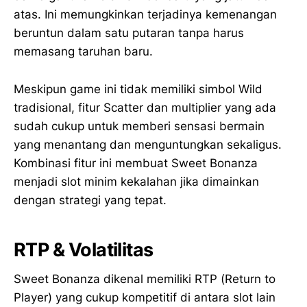
atas. Ini memungkinkan terjadinya kemenangan
beruntun dalam satu putaran tanpa harus
memasang taruhan baru.
Meskipun game ini tidak memiliki simbol Wild
tradisional, fitur Scatter dan multiplier yang ada
sudah cukup untuk memberi sensasi bermain
yang menantang dan menguntungkan sekaligus.
Kombinasi fitur ini membuat Sweet Bonanza
menjadi slot minim kekalahan jika dimainkan
dengan strategi yang tepat.
RTP & Volatilitas
Sweet Bonanza dikenal memiliki RTP (Return to
Player) yang cukup kompetitif di antara slot lain