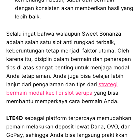
dengan konsisten akan memberikan hasil yang
lebih baik.
Selalu ingat bahwa walaupun Sweet Bonanza
adalah salah satu slot anti rungkad terbaik,
keberuntungan tetap menjadi faktor utama. Oleh
karena itu, disiplin dalam bermain dan penerapan
tips di atas sangat penting untuk menjaga modal
Anda tetap aman. Anda juga bisa belajar lebih
lanjut dari pengalaman dan tips dari
strategi
bermain modal kecil di slot serupa
yang bisa
membantu memperkaya cara bermain Anda.
LTE4D
sebagai platform terpercaya memudahkan
pemain melakukan deposit lewat Dana, OVO, dan
GoPay, sehingga Anda bisa langsung praktikkan