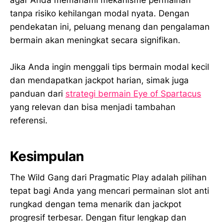
tanpa risiko kehilangan modal nyata. Dengan
pendekatan ini, peluang menang dan pengalaman
bermain akan meningkat secara signifikan.
Jika Anda ingin menggali tips bermain modal kecil
dan mendapatkan jackpot harian, simak juga
panduan dari
strategi bermain Eye of Spartacus
yang relevan dan bisa menjadi tambahan
referensi.
Kesimpulan
The Wild Gang dari Pragmatic Play adalah pilihan
tepat bagi Anda yang mencari permainan slot anti
rungkad dengan tema menarik dan jackpot
progresif terbesar. Dengan fitur lengkap dan