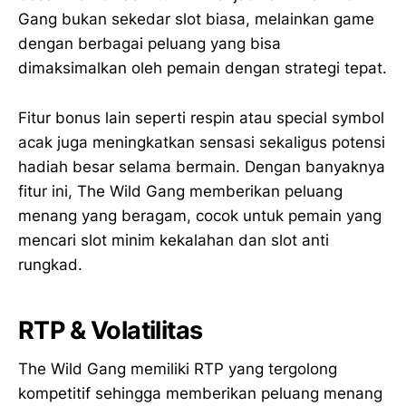
Gang bukan sekedar slot biasa, melainkan game
dengan berbagai peluang yang bisa
dimaksimalkan oleh pemain dengan strategi tepat.
Fitur bonus lain seperti respin atau special symbol
acak juga meningkatkan sensasi sekaligus potensi
hadiah besar selama bermain. Dengan banyaknya
fitur ini, The Wild Gang memberikan peluang
menang yang beragam, cocok untuk pemain yang
mencari slot minim kekalahan dan slot anti
rungkad.
RTP & Volatilitas
The Wild Gang memiliki RTP yang tergolong
kompetitif sehingga memberikan peluang menang