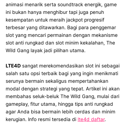
animasi menarik serta soundtrack energik, game
ini bukan hanya menghibur tapi juga penuh
kesempatan untuk meraih jackpot progresif
terbesar yang ditawarkan. Bagi para penggemar
slot yang mencari permainan dengan mekanisme
slot anti rungkad dan slot minim kekalahan, The
Wild Gang layak jadi pilihan utama.
LTE4D
sangat merekomendasikan slot ini sebagai
salah satu opsi terbaik bagi yang ingin menikmati
serunya bermain sekaligus mempertahankan
modal dengan strategi yang tepat. Artikel ini akan
membahas seluk-beluk The Wild Gang, mulai dari
gameplay, fitur utama, hingga tips anti rungkad
agar Anda bisa bermain lebih cerdas dan minim
kerugian. Info resmi tersedia di
lte4d daftar
.