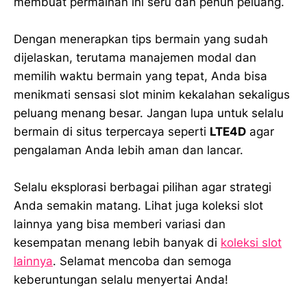
membuat permainan ini seru dan penuh peluang.
Dengan menerapkan tips bermain yang sudah
dijelaskan, terutama manajemen modal dan
memilih waktu bermain yang tepat, Anda bisa
menikmati sensasi slot minim kekalahan sekaligus
peluang menang besar. Jangan lupa untuk selalu
bermain di situs terpercaya seperti
LTE4D
agar
pengalaman Anda lebih aman dan lancar.
Selalu eksplorasi berbagai pilihan agar strategi
Anda semakin matang. Lihat juga koleksi slot
lainnya yang bisa memberi variasi dan
kesempatan menang lebih banyak di
koleksi slot
lainnya
. Selamat mencoba dan semoga
keberuntungan selalu menyertai Anda!