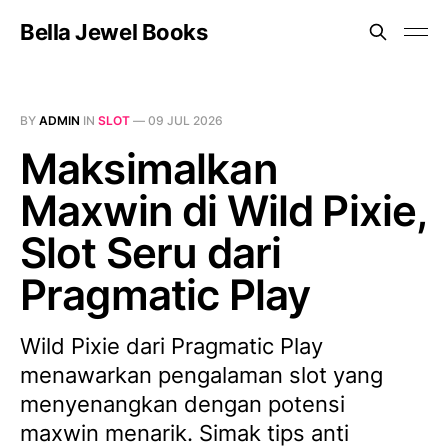
Bella Jewel Books
BY
ADMIN
IN
SLOT
—
09 JUL 2026
Maksimalkan
Maxwin di Wild Pixie,
Slot Seru dari
Pragmatic Play
Wild Pixie dari Pragmatic Play
menawarkan pengalaman slot yang
menyenangkan dengan potensi
maxwin menarik. Simak tips anti