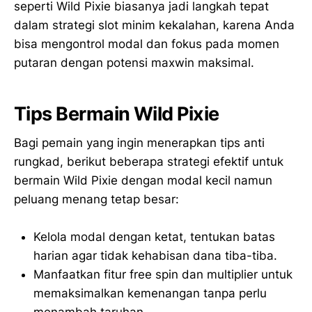
seperti Wild Pixie biasanya jadi langkah tepat
dalam strategi slot minim kekalahan, karena Anda
bisa mengontrol modal dan fokus pada momen
putaran dengan potensi maxwin maksimal.
Tips Bermain Wild Pixie
Bagi pemain yang ingin menerapkan tips anti
rungkad, berikut beberapa strategi efektif untuk
bermain Wild Pixie dengan modal kecil namun
peluang menang tetap besar:
Kelola modal dengan ketat, tentukan batas
harian agar tidak kehabisan dana tiba-tiba.
Manfaatkan fitur free spin dan multiplier untuk
memaksimalkan kemenangan tanpa perlu