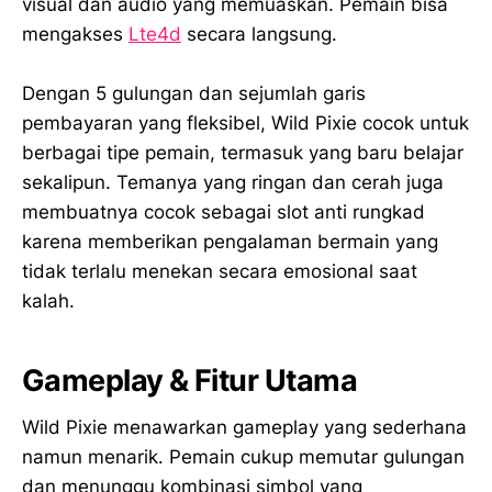
visual dan audio yang memuaskan. Pemain bisa
mengakses
Lte4d
secara langsung.
Dengan 5 gulungan dan sejumlah garis
pembayaran yang fleksibel, Wild Pixie cocok untuk
berbagai tipe pemain, termasuk yang baru belajar
sekalipun. Temanya yang ringan dan cerah juga
membuatnya cocok sebagai slot anti rungkad
karena memberikan pengalaman bermain yang
tidak terlalu menekan secara emosional saat
kalah.
Gameplay & Fitur Utama
Wild Pixie menawarkan gameplay yang sederhana
namun menarik. Pemain cukup memutar gulungan
dan menunggu kombinasi simbol yang