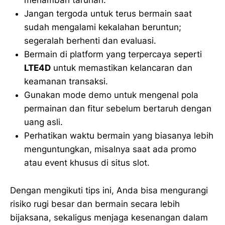
menambah taruhan.
Jangan tergoda untuk terus bermain saat
sudah mengalami kekalahan beruntun;
segeralah berhenti dan evaluasi.
Bermain di platform yang terpercaya seperti
LTE4D
untuk memastikan kelancaran dan
keamanan transaksi.
Gunakan mode demo untuk mengenal pola
permainan dan fitur sebelum bertaruh dengan
uang asli.
Perhatikan waktu bermain yang biasanya lebih
menguntungkan, misalnya saat ada promo
atau event khusus di situs slot.
Dengan mengikuti tips ini, Anda bisa mengurangi
risiko rugi besar dan bermain secara lebih
bijaksana, sekaligus menjaga kesenangan dalam