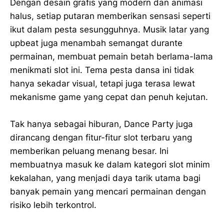
Dengan desain grafis yang modern dan animasi
halus, setiap putaran memberikan sensasi seperti
ikut dalam pesta sesungguhnya. Musik latar yang
upbeat juga menambah semangat durante
permainan, membuat pemain betah berlama-lama
menikmati slot ini. Tema pesta dansa ini tidak
hanya sekadar visual, tetapi juga terasa lewat
mekanisme game yang cepat dan penuh kejutan.
Tak hanya sebagai hiburan, Dance Party juga
dirancang dengan fitur-fitur slot terbaru yang
memberikan peluang menang besar. Ini
membuatnya masuk ke dalam kategori slot minim
kekalahan, yang menjadi daya tarik utama bagi
banyak pemain yang mencari permainan dengan
risiko lebih terkontrol.