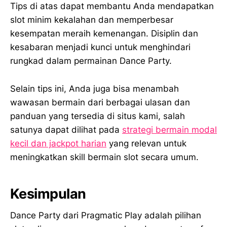
Tips di atas dapat membantu Anda mendapatkan
slot minim kekalahan dan memperbesar
kesempatan meraih kemenangan. Disiplin dan
kesabaran menjadi kunci untuk menghindari
rungkad dalam permainan Dance Party.
Selain tips ini, Anda juga bisa menambah
wawasan bermain dari berbagai ulasan dan
panduan yang tersedia di situs kami, salah
satunya dapat dilihat pada
strategi bermain modal
kecil dan jackpot harian
yang relevan untuk
meningkatkan skill bermain slot secara umum.
Kesimpulan
Dance Party dari Pragmatic Play adalah pilihan