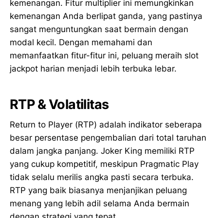
kemenangan. Fitur multiplier ini memungkinkan
kemenangan Anda berlipat ganda, yang pastinya
sangat menguntungkan saat bermain dengan
modal kecil. Dengan memahami dan
memanfaatkan fitur-fitur ini, peluang meraih slot
jackpot harian menjadi lebih terbuka lebar.
RTP & Volatilitas
Return to Player (RTP) adalah indikator seberapa
besar persentase pengembalian dari total taruhan
dalam jangka panjang. Joker King memiliki RTP
yang cukup kompetitif, meskipun Pragmatic Play
tidak selalu merilis angka pasti secara terbuka.
RTP yang baik biasanya menjanjikan peluang
menang yang lebih adil selama Anda bermain
dengan strategi yang tepat.