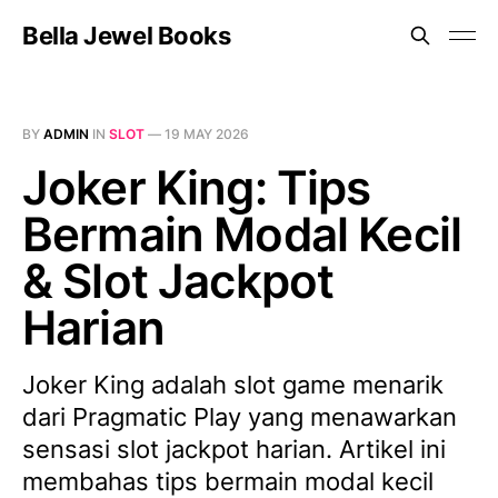
Bella Jewel Books
BY
ADMIN
IN
SLOT
—
19 MAY 2026
Joker King: Tips
Bermain Modal Kecil
& Slot Jackpot
Harian
Joker King adalah slot game menarik
dari Pragmatic Play yang menawarkan
sensasi slot jackpot harian. Artikel ini
membahas tips bermain modal kecil