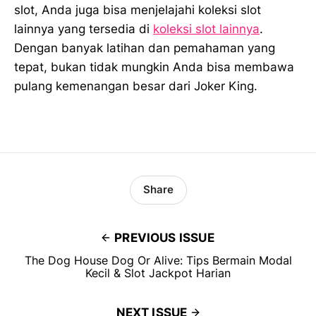
slot, Anda juga bisa menjelajahi koleksi slot
lainnya yang tersedia di
koleksi slot lainnya
.
Dengan banyak latihan dan pemahaman yang
tepat, bukan tidak mungkin Anda bisa membawa
pulang kemenangan besar dari Joker King.
Share
PREVIOUS ISSUE
The Dog House Dog Or Alive: Tips Bermain Modal
Kecil & Slot Jackpot Harian
NEXT ISSUE