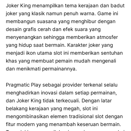
Joker King menampilkan tema kerajaan dan badut
joker yang klasik namun penuh warna. Game ini
membangun suasana yang menghibur dengan
desain grafis cerah dan efek suara yang
menyenangkan sehingga memberikan atmosfer
yang hidup saat bermain. Karakter joker yang
menjadi ikon utama slot ini memberikan sentuhan
khas yang membuat pemain mudah mengenali
dan menikmati permainannya.
Pragmatic Play sebagai provider terkenal selalu
menghadirkan inovasi dalam setiap permainan,
dan Joker King tidak terkecuali. Dengan latar
belakang kerajaan yang megah, slot ini
mengombinasikan elemen tradisional slot dengan
fitur modern yang menambah keseruan bermain.