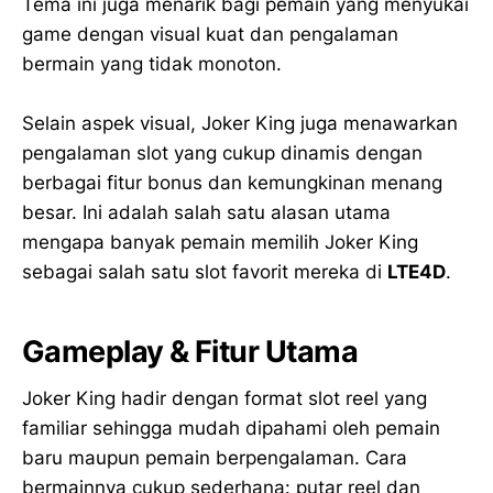
Tema ini juga menarik bagi pemain yang menyukai
game dengan visual kuat dan pengalaman
bermain yang tidak monoton.
Selain aspek visual, Joker King juga menawarkan
pengalaman slot yang cukup dinamis dengan
berbagai fitur bonus dan kemungkinan menang
besar. Ini adalah salah satu alasan utama
mengapa banyak pemain memilih Joker King
sebagai salah satu slot favorit mereka di
LTE4D
.
Gameplay & Fitur Utama
Joker King hadir dengan format slot reel yang
familiar sehingga mudah dipahami oleh pemain
baru maupun pemain berpengalaman. Cara
bermainnya cukup sederhana: putar reel dan