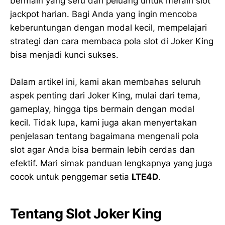
bermain yang seru dan peluang untuk meraih slot
jackpot harian. Bagi Anda yang ingin mencoba
keberuntungan dengan modal kecil, mempelajari
strategi dan cara membaca pola slot di Joker King
bisa menjadi kunci sukses.
Dalam artikel ini, kami akan membahas seluruh
aspek penting dari Joker King, mulai dari tema,
gameplay, hingga tips bermain dengan modal
kecil. Tidak lupa, kami juga akan menyertakan
penjelasan tentang bagaimana mengenali pola
slot agar Anda bisa bermain lebih cerdas dan
efektif. Mari simak panduan lengkapnya yang juga
cocok untuk penggemar setia
LTE4D
.
Tentang Slot Joker King