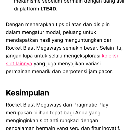
mekanisme sebelum bermain dengan uang asli
di platform
LTE4D
.
Dengan menerapkan tips di atas dan disiplin
dalam mengatur modal, peluang untuk
mendapatkan hasil yang menguntungkan dari
Rocket Blast Megaways semakin besar. Selain itu,
jangan lupa untuk selalu mengeksplorasi
koleksi
slot lainnya
yang juga menyajikan variasi
permainan menarik dan berpotensi jam gacor.
Kesimpulan
Rocket Blast Megaways dari Pragmatic Play
merupakan pilihan tepat bagi Anda yang
menginginkan slot anti rungkad dengan
pengalaman bermain yang seru dan fitur inovatif.