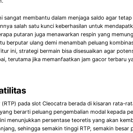
n.
r ini sangat membantu dalam menjaga saldo agar tetap
nnya salah satu kunci keberhasilan untuk mendapatk
erapa putaran juga menawarkan respin yang memun
ntu berputar ulang demi menambah peluang kombina
tur ini, strategi bermain bisa disesuaikan agar pot
ai, terutama jika memanfaatkan jam gacor terbaru 
tilitas
r (RTP) pada slot Cleocatra berada di kisaran rata-r
, yang berarti peluang pengembalian modal kepada p
 ini menunjukkan persentase teoretis yang akan kemb
njang, sehingga semakin tinggi RTP, semakin besar 