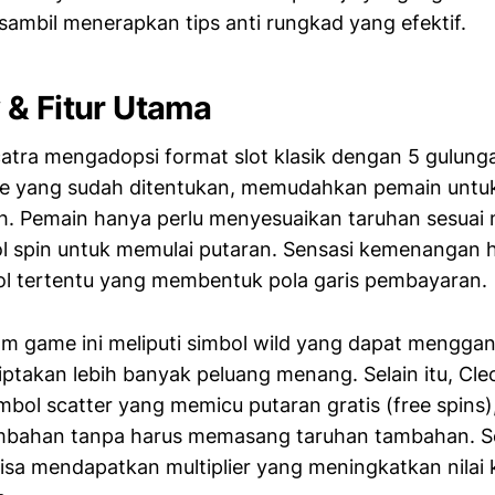
ambil menerapkan tips anti rungkad yang efektif.
& Fitur Utama
atra mengadopsi format slot klasik dengan 5 gulung
ne yang sudah ditentukan, memudahkan pemain untu
uh. Pemain hanya perlu menyesuaikan taruhan sesuai
 spin untuk memulai putaran. Sensasi kemenangan 
ol tertentu yang membentuk pola garis pembayaran.
am game ini meliputi simbol wild yang dapat menggan
iptakan lebih banyak peluang menang. Selain itu, Cle
bol scatter yang memicu putaran gratis (free spins
bahan tanpa harus memasang taruhan tambahan. S
bisa mendapatkan multiplier yang meningkatkan nila