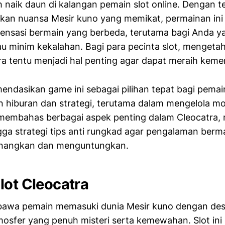
h naik daun di kalangan pemain slot online. Dengan t
an nuansa Mesir kuno yang memikat, permainan in
ensasi bermain yang berbeda, terutama bagi Anda ya
au minim kekalahan. Bagi para pecinta slot, mengeta
ra tentu menjadi hal penting agar dapat meraih kem
ndasikan game ini sebagai pilihan tepat bagi pemai
hiburan dan strategi, terutama dalam mengelola mo
n membahas berbagai aspek penting dalam Cleocatra, m
ngga strategi tips anti rungkad agar pengalaman ber
nangkan dan menguntungkan.
lot Cleocatra
awa pemain memasuki dunia Mesir kuno dengan desa
osfer yang penuh misteri serta kemewahan. Slot in