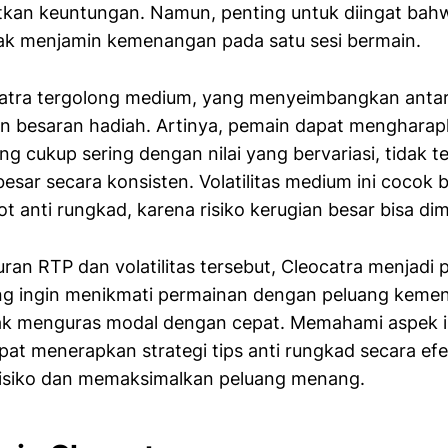
kan keuntungan. Namun, penting untuk diingat bahw
idak menjamin kemenangan pada satu sesi bermain.
ocatra tergolong medium, yang menyeimbangkan antar
 besaran hadiah. Artinya, pemain dapat menghara
cukup sering dengan nilai yang bervariasi, tidak ter
besar secara konsisten. Volatilitas medium ini cocok 
t anti rungkad, karena risiko kerugian besar bisa dimi
an RTP dan volatilitas tersebut, Cleocatra menjadi p
ng ingin menikmati permainan dengan peluang keme
idak menguras modal dengan cepat. Memahami aspek i
pat menerapkan strategi tips anti rungkad secara efe
isiko dan memaksimalkan peluang menang.