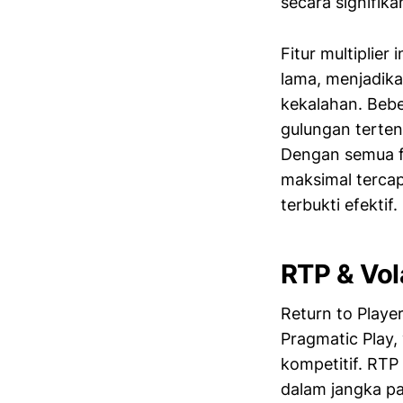
secara signifika
Fitur multiplie
lama, menjadika
kekalahan. Beb
gulungan terte
Dengan semua fi
maksimal tercap
terbukti efektif.
RTP & Vola
Return to Playe
Pragmatic Play
kompetitif. RTP
dalam jangka pa