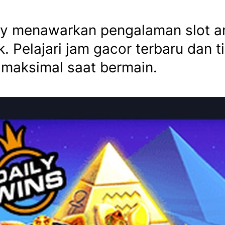
lay menawarkan pengalaman slot an
. Pelajari jam gacor terbaru dan t
 maksimal saat bermain.