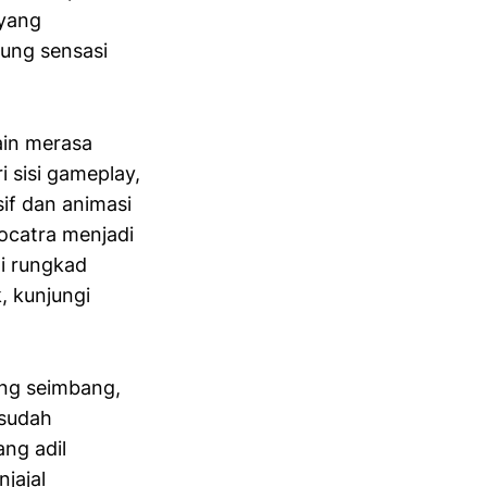
 yang
ung sensasi
ain merasa
i sisi gameplay,
if dan animasi
ocatra menjadi
ti rungkad
, kunjungi
ang seimbang,
 sudah
ng adil
jajal