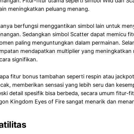
angan. Fitur-fitur utama seperti simbol Wild dan Sca
in meningkatkan peluang menang.
asanya berfungsi menggantikan simbol lain untuk m
angan. Sedangkan simbol Scatter dapat memicu fitur
omen paling menguntungkan dalam permainan. Selam
mpatan mendapatkan multiplier yang meningkatkan n
ra signifikan.
rapa fitur bonus tambahan seperti respin atau jackpot
cak, memberikan sensasi yang lebih seru dan kesem
ki detail spesifik bisa berbeda, secara umum fitur-fitu
gon Kingdom Eyes of Fire sangat menarik dan mena
tilitas