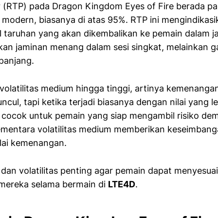
r (RTP) pada Dragon Kingdom Eyes of Fire berada pa
t modern, biasanya di atas 95%. RTP ini mengindikas
al taruhan yang akan dikembalikan ke pemain dalam j
an jaminan menang dalam sesi singkat, melainkan 
 panjang.
i volatilitas medium hingga tinggi, artinya kemenang
uncul, tapi ketika terjadi biasanya dengan nilai yang l
ggi cocok untuk pemain yang siap mengambil risiko dem
sementara volatilitas medium memberikan keseimbang
ilai kemenangan.
n volatilitas penting agar pemain dapat menyesuai
 mereka selama bermain di
LTE4D
.