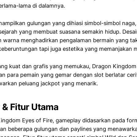
erlama-lama di dalamnya.
ampilkan gulungan yang dihiasi simbol-simbol naga,
rsejarah yang membuat suasana semakin hidup. Desa
uh warna menghadirkan pengalaman bermain yang ta
eberuntungan tapi juga estetika yang memanjakan m
ng kuat dan grafis yang memukau, Dragon Kingdom 
an para pemain yang gemar dengan slot berlatar cerit
warkan peluang jackpot yang menarik.
& Fitur Utama
ingdom Eyes of Fire, gameplay didasarkan pada form
ngan beberapa gulungan dan paylines yang menawark