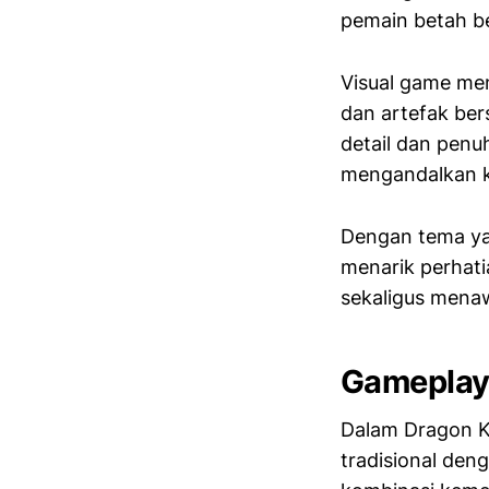
pemain betah b
Visual game men
dan artefak be
detail dan pen
mengandalkan k
Dengan tema ya
menarik perhati
sekaligus mena
Gameplay 
Dalam Dragon K
tradisional de