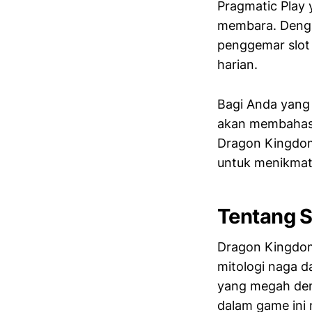
Pragmatic Play
membara. Dengan
penggemar slot 
harian.
Bagi Anda yang 
akan membahas t
Dragon Kingdom
untuk menikmat
Tentang S
Dragon Kingdom
mitologi naga d
yang megah den
dalam game ini