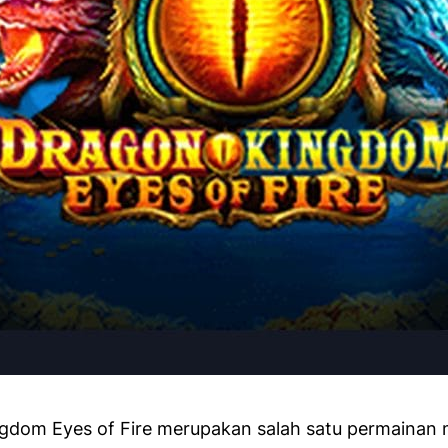
gdom Eyes of Fire merupakan salah satu permainan 