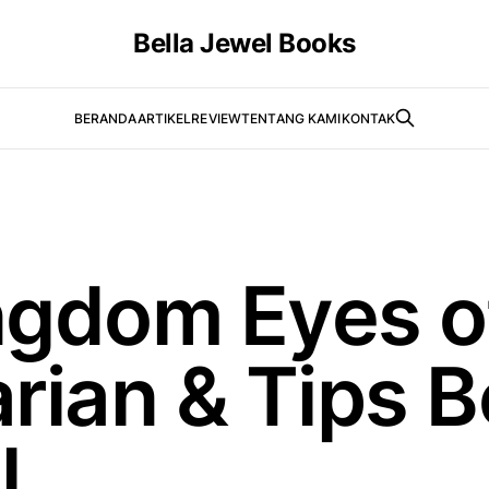
Bella Jewel Books
BERANDA
ARTIKEL
REVIEW
TENTANG KAMI
KONTAK
gdom Eyes of 
rian & Tips 
l