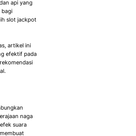
dan api yang
 bagi
h slot jackpot
 artikel ini
g efektif pada
 rekomendasi
al.
abungkan
kerajaan naga
efek suara
, membuat