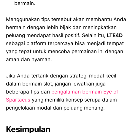
bermain.
Menggunakan tips tersebut akan membantu Anda
bermain dengan lebih bijak dan meningkatkan
peluang mendapat hasil positif. Selain itu,
LTE4D
sebagai platform terpercaya bisa menjadi tempat
yang tepat untuk mencoba permainan ini dengan
aman dan nyaman.
Jika Anda tertarik dengan strategi modal kecil
dalam bermain slot, jangan lewatkan juga
beberapa tips dari
pengalaman bermain Eye of
Spartacus
yang memiliki konsep serupa dalam
pengelolaan modal dan peluang menang.
Kesimpulan