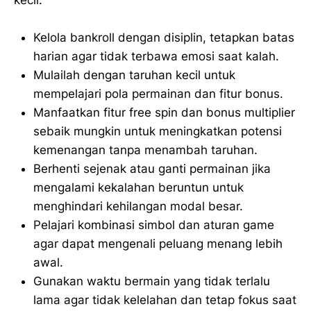
Kelola bankroll dengan disiplin, tetapkan batas
harian agar tidak terbawa emosi saat kalah.
Mulailah dengan taruhan kecil untuk
mempelajari pola permainan dan fitur bonus.
Manfaatkan fitur free spin dan bonus multiplier
sebaik mungkin untuk meningkatkan potensi
kemenangan tanpa menambah taruhan.
Berhenti sejenak atau ganti permainan jika
mengalami kekalahan beruntun untuk
menghindari kehilangan modal besar.
Pelajari kombinasi simbol dan aturan game
agar dapat mengenali peluang menang lebih
awal.
Gunakan waktu bermain yang tidak terlalu
lama agar tidak kelelahan dan tetap fokus saat