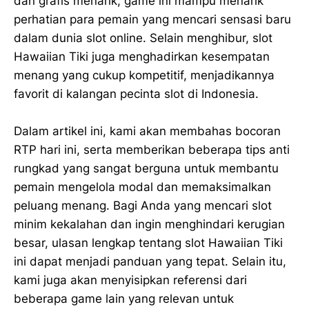
dan grafis menarik, game ini mampu menarik
perhatian para pemain yang mencari sensasi baru
dalam dunia slot online. Selain menghibur, slot
Hawaiian Tiki juga menghadirkan kesempatan
menang yang cukup kompetitif, menjadikannya
favorit di kalangan pecinta slot di Indonesia.
Dalam artikel ini, kami akan membahas bocoran
RTP hari ini, serta memberikan beberapa tips anti
rungkad yang sangat berguna untuk membantu
pemain mengelola modal dan memaksimalkan
peluang menang. Bagi Anda yang mencari slot
minim kekalahan dan ingin menghindari kerugian
besar, ulasan lengkap tentang slot Hawaiian Tiki
ini dapat menjadi panduan yang tepat. Selain itu,
kami juga akan menyisipkan referensi dari
beberapa game lain yang relevan untuk