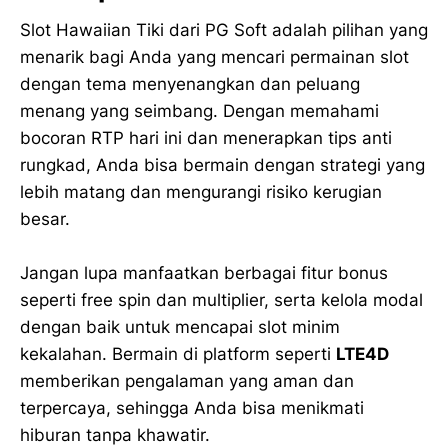
Slot Hawaiian Tiki dari PG Soft adalah pilihan yang
menarik bagi Anda yang mencari permainan slot
dengan tema menyenangkan dan peluang
menang yang seimbang. Dengan memahami
bocoran RTP hari ini dan menerapkan tips anti
rungkad, Anda bisa bermain dengan strategi yang
lebih matang dan mengurangi risiko kerugian
besar.
Jangan lupa manfaatkan berbagai fitur bonus
seperti free spin dan multiplier, serta kelola modal
dengan baik untuk mencapai slot minim
kekalahan. Bermain di platform seperti
LTE4D
memberikan pengalaman yang aman dan
terpercaya, sehingga Anda bisa menikmati
hiburan tanpa khawatir.