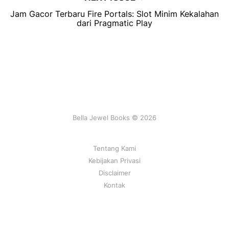
Jam Gacor Terbaru Fire Portals: Slot Minim Kekalahan
dari Pragmatic Play
Bella Jewel Books © 2026
Tentang Kami
Kebijakan Privasi
Disclaimer
Kontak