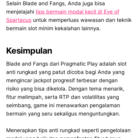
Selain Blade and Fangs, Anda juga bisa
menjelajahi
tips bermain modal kecil di Eye of
Spartacus
untuk memperluas wawasan dan teknik
bermain slot minim kekalahan lainnya.
Kesimpulan
Blade and Fangs dari Pragmatic Play adalah slot
anti rungkad yang patut dicoba bagi Anda yang
mengincar jackpot progresif terbesar dengan
risiko yang bisa dikelola. Dengan tema menarik,
fitur melimpah, serta RTP dan volatilitas yang
seimbang, game ini menawarkan pengalaman
bermain yang seru sekaligus menguntungkan.
Menerapkan tips anti rungkad seperti pengelolaan