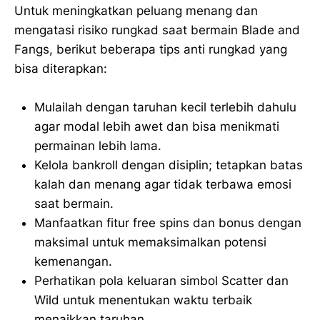
Untuk meningkatkan peluang menang dan
mengatasi risiko rungkad saat bermain Blade and
Fangs, berikut beberapa tips anti rungkad yang
bisa diterapkan:
Mulailah dengan taruhan kecil terlebih dahulu
agar modal lebih awet dan bisa menikmati
permainan lebih lama.
Kelola bankroll dengan disiplin; tetapkan batas
kalah dan menang agar tidak terbawa emosi
saat bermain.
Manfaatkan fitur free spins dan bonus dengan
maksimal untuk memaksimalkan potensi
kemenangan.
Perhatikan pola keluaran simbol Scatter dan
Wild untuk menentukan waktu terbaik
menaikkan taruhan.