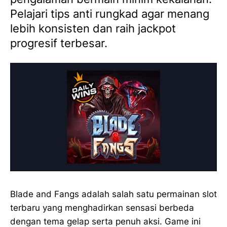
Pelajari tips anti rungkad agar menang
lebih konsisten dan raih jackpot
progresif terbesar.
Blade and Fangs adalah salah satu permainan slot
terbaru yang menghadirkan sensasi berbeda
dengan tema gelap serta penuh aksi. Game ini