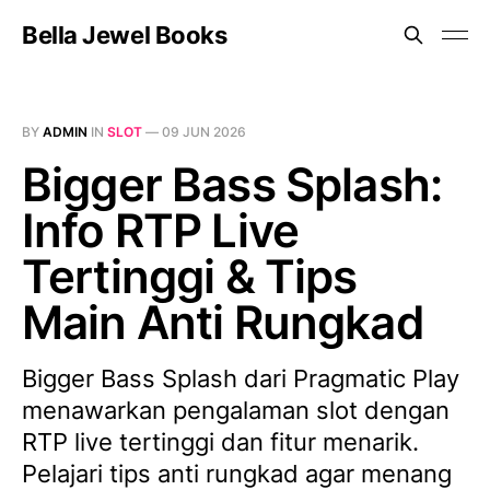
Bella Jewel Books
BY
ADMIN
IN
SLOT
—
09 JUN 2026
Bigger Bass Splash:
Info RTP Live
Tertinggi & Tips
Main Anti Rungkad
Bigger Bass Splash dari Pragmatic Play
menawarkan pengalaman slot dengan
RTP live tertinggi dan fitur menarik.
Pelajari tips anti rungkad agar menang