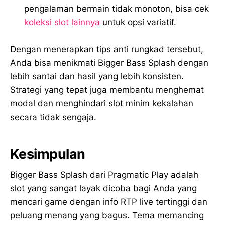
pengalaman bermain tidak monoton, bisa cek
koleksi slot lainnya
untuk opsi variatif.
Dengan menerapkan tips anti rungkad tersebut,
Anda bisa menikmati Bigger Bass Splash dengan
lebih santai dan hasil yang lebih konsisten.
Strategi yang tepat juga membantu menghemat
modal dan menghindari slot minim kekalahan
secara tidak sengaja.
Kesimpulan
Bigger Bass Splash dari Pragmatic Play adalah
slot yang sangat layak dicoba bagi Anda yang
mencari game dengan info RTP live tertinggi dan
peluang menang yang bagus. Tema memancing