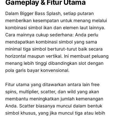
Gameplay & Fitur Utama
Dalam Bigger Bass Splash, setiap putaran
memberikan kesempatan untuk menang melalui
kombinasi simbol ikan dan elemen laut lainnya.
Cara mainnya cukup sederhana: Anda perlu
mendapatkan kombinasi simbol yang sama
minimal tiga simbol berturut-turut baik secara
horizontal maupun vertikal. Ini membuat peluang
menang lebih tinggi dibandingkan slot dengan
pola garis bayar konvensional.
Fitur utama yang ditawarkan antara lain free
spins, multiplier, scatter, dan wild yang akan
membantu meningkatkan jumlah kemenangan
Anda. Scatter biasanya muncul dalam bentuk
simbol khusus, yang jika muncul tiga atau lebih