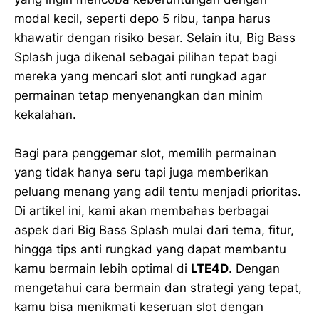
modal kecil, seperti depo 5 ribu, tanpa harus
khawatir dengan risiko besar. Selain itu, Big Bass
Splash juga dikenal sebagai pilihan tepat bagi
mereka yang mencari slot anti rungkad agar
permainan tetap menyenangkan dan minim
kekalahan.
Bagi para penggemar slot, memilih permainan
yang tidak hanya seru tapi juga memberikan
peluang menang yang adil tentu menjadi prioritas.
Di artikel ini, kami akan membahas berbagai
aspek dari Big Bass Splash mulai dari tema, fitur,
hingga tips anti rungkad yang dapat membantu
kamu bermain lebih optimal di
LTE4D
. Dengan
mengetahui cara bermain dan strategi yang tepat,
kamu bisa menikmati keseruan slot dengan