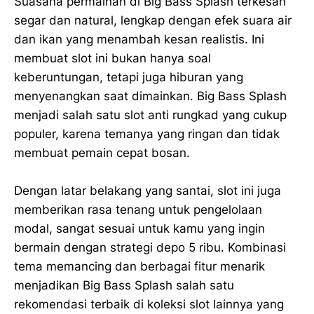
Suasana permainan di Big Bass Splash terkesan
segar dan natural, lengkap dengan efek suara air
dan ikan yang menambah kesan realistis. Ini
membuat slot ini bukan hanya soal
keberuntungan, tetapi juga hiburan yang
menyenangkan saat dimainkan. Big Bass Splash
menjadi salah satu slot anti rungkad yang cukup
populer, karena temanya yang ringan dan tidak
membuat pemain cepat bosan.
Dengan latar belakang yang santai, slot ini juga
memberikan rasa tenang untuk pengelolaan
modal, sangat sesuai untuk kamu yang ingin
bermain dengan strategi depo 5 ribu. Kombinasi
tema memancing dan berbagai fitur menarik
menjadikan Big Bass Splash salah satu
rekomendasi terbaik di koleksi slot lainnya yang