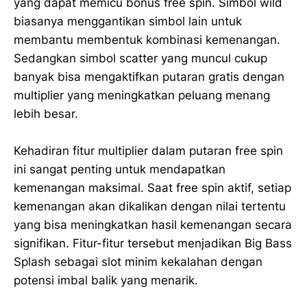
yang dapat memicu bonus free spin. Simbol wild
biasanya menggantikan simbol lain untuk
membantu membentuk kombinasi kemenangan.
Sedangkan simbol scatter yang muncul cukup
banyak bisa mengaktifkan putaran gratis dengan
multiplier yang meningkatkan peluang menang
lebih besar.
Kehadiran fitur multiplier dalam putaran free spin
ini sangat penting untuk mendapatkan
kemenangan maksimal. Saat free spin aktif, setiap
kemenangan akan dikalikan dengan nilai tertentu
yang bisa meningkatkan hasil kemenangan secara
signifikan. Fitur-fitur tersebut menjadikan Big Bass
Splash sebagai slot minim kekalahan dengan
potensi imbal balik yang menarik.