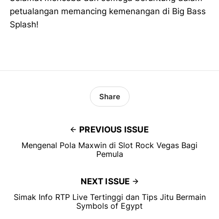
petualangan memancing kemenangan di Big Bass
Splash!
Share
PREVIOUS ISSUE
Mengenal Pola Maxwin di Slot Rock Vegas Bagi
Pemula
NEXT ISSUE
Simak Info RTP Live Tertinggi dan Tips Jitu Bermain
Symbols of Egypt