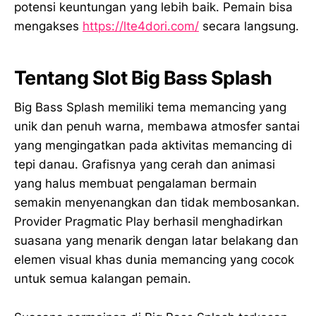
potensi keuntungan yang lebih baik. Pemain bisa
mengakses
https://lte4dori.com/
secara langsung.
Tentang Slot Big Bass Splash
Big Bass Splash memiliki tema memancing yang
unik dan penuh warna, membawa atmosfer santai
yang mengingatkan pada aktivitas memancing di
tepi danau. Grafisnya yang cerah dan animasi
yang halus membuat pengalaman bermain
semakin menyenangkan dan tidak membosankan.
Provider Pragmatic Play berhasil menghadirkan
suasana yang menarik dengan latar belakang dan
elemen visual khas dunia memancing yang cocok
untuk semua kalangan pemain.