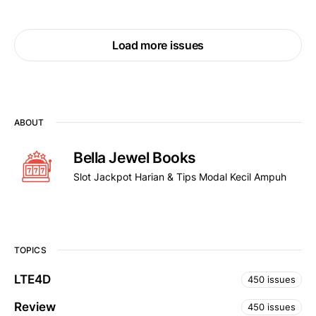
Load more issues
ABOUT
Bella Jewel Books
Slot Jackpot Harian & Tips Modal Kecil Ampuh
TOPICS
LTE4D
450 issues
Review
450 issues