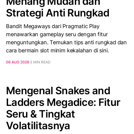
Menang Mudah dan
Strategi Anti Rungkad
Bandit Megaways dari Pragmatic Play
menawarkan gameplay seru dengan fitur
menguntungkan. Temukan tips anti rungkad dan
cara bermain slot minim kekalahan di sini.
06 AUG 2026
3 MIN READ
Mengenal Snakes and
Ladders Megadice: Fitur
Seru & Tingkat
Volatilitasnya