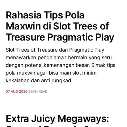
Rahasia Tips Pola
Maxwin di Slot Trees of
Treasure Pragmatic Play
Slot Trees of Treasure dari Pragmatic Play
menawarkan pengalaman bermain yang seru
dengan potensi kemenangan besar. Simak tips
pola maxwin agar bisa main slot minim
kekalahan dan anti rungkad.
07 AUG 2026
3 MIN READ
Extra Juicy Megaways: