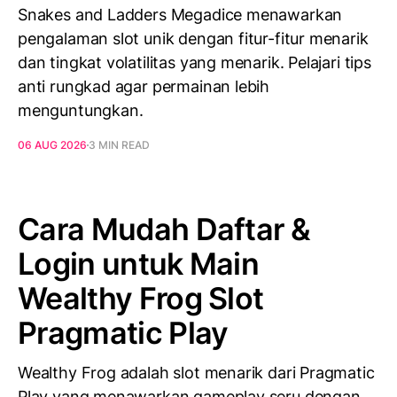
Snakes and Ladders Megadice menawarkan
pengalaman slot unik dengan fitur-fitur menarik
dan tingkat volatilitas yang menarik. Pelajari tips
anti rungkad agar permainan lebih
menguntungkan.
06 AUG 2026
3 MIN READ
Cara Mudah Daftar &
Login untuk Main
Wealthy Frog Slot
Pragmatic Play
Wealthy Frog adalah slot menarik dari Pragmatic
Play yang menawarkan gameplay seru dengan