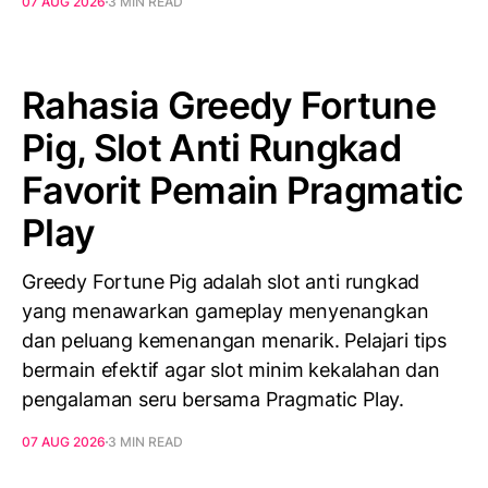
07 AUG 2026
3 MIN READ
Rahasia Greedy Fortune
Pig, Slot Anti Rungkad
Favorit Pemain Pragmatic
Play
Greedy Fortune Pig adalah slot anti rungkad
yang menawarkan gameplay menyenangkan
dan peluang kemenangan menarik. Pelajari tips
bermain efektif agar slot minim kekalahan dan
pengalaman seru bersama Pragmatic Play.
07 AUG 2026
3 MIN READ